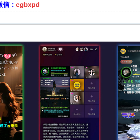
微信：
egbxpd
QQ