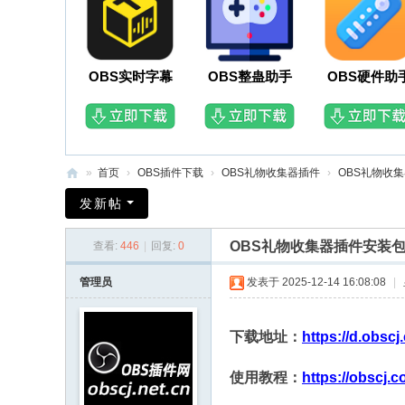
OBS实时字幕
OBS整蛊助手
OBS硬件助
»
首页
›
OBS插件下载
›
OBS礼物收集器插件
›
OBS礼物收集
O
发新帖
B
OBS礼物收集器插件安装
查看:
446
|
回复:
0
S
插
管理员
发表于 2025-12-14 16:08:08
|
件
网
下载地址：
https://d.obsc
使用教程：
https://obscj.