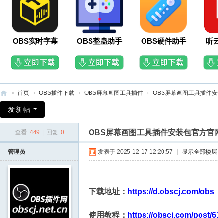
OBS实时字幕
OBS整蛊助手
OBS硬件助手
听
»
首页
›
OBS插件下载
›
OBS屏幕画图工具插件
›
OBS屏幕画图工具插件安
O
发新帖
B
OBS屏幕画图工具插件安装包官方官
查看:
449
|
回复:
0
S
插
管理员
发表于 2025-12-17 12:20:57
|
显示全部楼层
件
网
下载地址：
https://d.obscj.com/obs
使用教程：
https://obscj.com/post/6