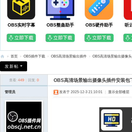
OBS实时字幕
OBS整蛊助手
OBS硬件助手
听
»
首页
›
OBS插件下载
›
OBS高清场景输出插件
›
OBS高清场景输出摄像头
O
发新帖
B
OBS高清场景输出摄像头插件安装包
查看:
449
|
回复:
0
S
插
管理员
发表于 2025-12-3 21:10:01
|
显示全部楼层
件
网