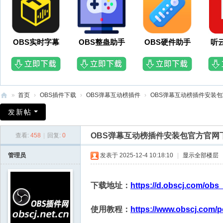
OBS实时字幕
OBS整蛊助手
OBS硬件助手
听
»
首页
›
OBS插件下载
›
OBS弹幕互动榜插件
›
OBS弹幕互动榜插件安装包
O
发新帖
B
OBS弹幕互动榜插件安装包官方官网
查看:
458
|
回复:
0
S
插
管理员
发表于 2025-12-4 10:18:10
|
显示全部楼层
件
网
下载地址：
https://d.obscj.com/obs
使用教程：
https://www.obscj.com/p