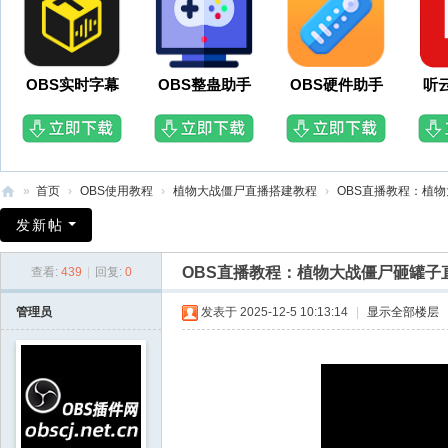
OBS实时字幕
OBS整蛊助手
OBS硬件助手
听
»
首页
›
OBS使用教程
›
植物大战僵尸直播搭建教程
›
OBS直播教程：植物
O
发新帖
B
OBS直播教程：植物大战僵尸砸罐子
查看:
439
|
回复:
0
S
插
管理员
发表于 2025-12-5 10:13:14
|
显示全部楼层
件
网