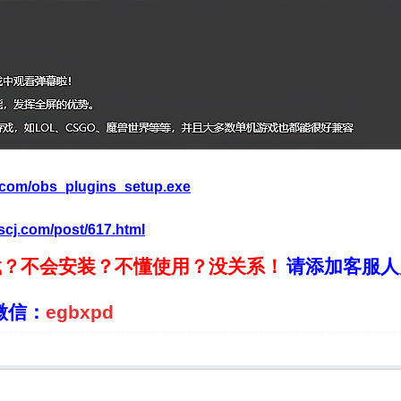
j.com/obs_plugins_setup.exe
scj.com/post/617.html
载？不会安装？不懂使用？没关系！
请添加客服
微信：
egbxpd
QQ