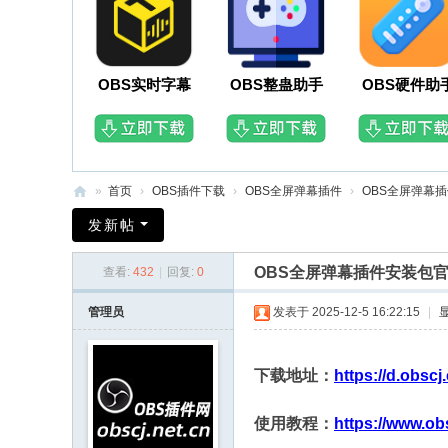
OBS实时字幕
OBS整蛊助手
OBS硬件助
»
首页
›
OBS插件下载
›
OBS全屏弹幕插件
›
OBS全屏弹幕插
O
发新帖
B
OBS全屏弹幕插件安装包
查看:
432
|
回复:
0
S
插
管理员
发表于 2025-12-5 16:22:15
|
件
网
下载地址：
https://d.obsc
使用教程：
https://www.ob